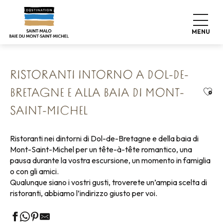
Aller
Home
Vivere come a casa
Dove mangiare
au
Ristoranti
contenu
Ristoranti intorno a Dol-de-Bretagne e alla baia di Mont-
MENU
Saint-Michel
principal
RISTORANTI INTORNO A DOL-DE-
Ajou
BRETAGNE E ALLA BAIA DI MONT-
SAINT-MICHEL
Ristoranti nei dintorni di Dol-de-Bretagne e della baia di
Mont-Saint-Michel per un tête-à-tête romantico, una
pausa durante la vostra escursione, un momento in famiglia
o con gli amici.
Qualunque siano i vostri gusti, troverete un’ampia scelta di
ristoranti, abbiamo l’indirizzo giusto per voi.