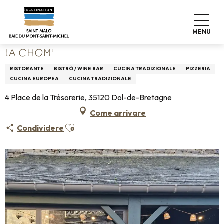
Aller
Home
Vivere come a casa
Dove mangiare
au
Ristoranti
La Chom'
contenu
MENU
principal
LA CHOM'
RISTORANTE
BISTRÒ / WINE BAR
CUCINA TRADIZIONALE
PIZZERIA
CUCINA EUROPEA
CUCINA TRADIZIONALE
4 Place de la Trésorerie, 35120 Dol-de-Bretagne
Come arrivare
Ajouter aux favoris
Condividere