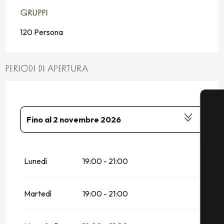
GRUPPI
GRUPPI
120 Persona
PERIODI DI APERTURA
Fino al
2 novembre 2026
Dal
26 gennaio 2026
al
28 febbraio
2026
Lunedì
19:00 - 21:00
Dal
20 dicembre 2026
al
4 gennaio
2027
Martedì
19:00 - 21:00