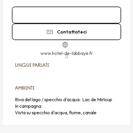
02 99 16 94
▒▒
Contattateci
www.hotel-de-labbaye.fr
LINGUE PARLATE
LINGUE PARLATE
AMBIENTE
AMBIENTE
Riva del lago / specchio d'acqua :
Lac de Mirloup
In campagna
Vista su specchio d'acqua, fiume, canale