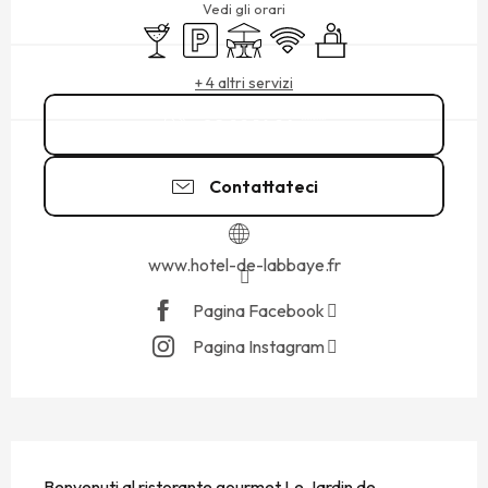
Vedi gli orari
Bar / Bar di ristoro
Parcheggio
Terrazza
Wi-Fi
Seminari
+ 4 altri servizi
02 99 16 94
▒▒
Contattateci
www.hotel-de-labbaye.fr
Pagina Facebook
Pagina Instagram
DESCRIZIONE
Benvenuti al ristorante gourmet Le Jardin de 