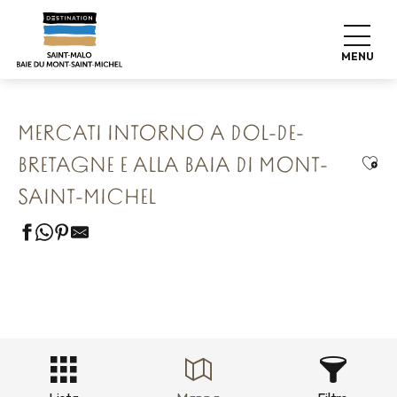
Aller
Home
I nostri 8 tesori conservati
au
Dol-de-Bretagne La Cité Rayonnante
contenu
Mercati intorno a Dol-de-Bretagne e alla baia di Mont-
MENU
Saint-Michel
principal
MERCATI INTORNO A DOL-DE-
Ajou
BRETAGNE E ALLA BAIA DI MONT-
SAINT-MICHEL