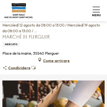
Aller
Home
Vivere come a casa
Agenda
au
Marché de Plerguer
contenu
MENU
principal
Mercoledì 12 agosto da 08:00 a 13:00 / Mercoledì 19 agosto
da 08:00 a 13:00 / ...
MARCHÉ DE PLERGUER
MERCATO
Place de la mairie, 35540 Plerguer
Come arrivare
Ajouter aux favoris
Condividere