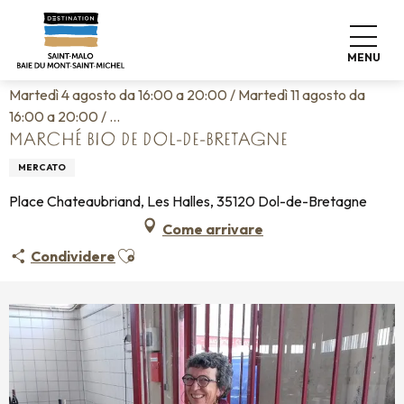
Aller
Home
Vivere come a casa
Agenda
au
Marché Bio de Dol-de-Bretagne
contenu
MENU
principal
Martedì 4 agosto da 16:00 a 20:00 / Martedì 11 agosto da
16:00 a 20:00 / ...
MARCHÉ BIO DE DOL-DE-BRETAGNE
MERCATO
Place Chateaubriand, Les Halles, 35120 Dol-de-Bretagne
Come arrivare
Ajouter aux favoris
Condividere