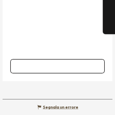
07 68 45 16
▒▒
Segnala un errore