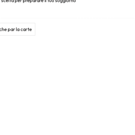
 scelta per preparare il tuo soggiorno
he par la carte