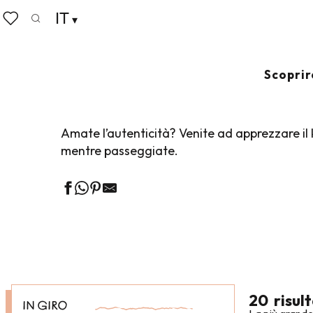
Aller
IT
Home
Vivere come a casa
Shopping
Savoir-fai
au
Ricerca
Voir les favoris
contenu
principal
SAVOIR-FAIRE 
Scoprir
Amate l’autenticità? Venite ad apprezzare il
mentre passeggiate.
20
risult
IN GIRO