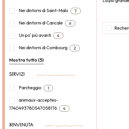
La più grande
Nei dintorni di Saint-Malo
7
Nei dintorni di Cancale
6
Recherc
Un po' più avanti
4
Nei dintorni di Combourg
2
Mostra tutto (5)
SERVIZI
Parcheggio
1
animaux-acceptes-
1740493780547058176
4
BENVENUTA