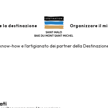
re & Artigianato
& ARTIGIANATO
Ajouter
e la destinazione
Organizzare il m
 know-how e l’artigianato dei partner della Destinazion
ati