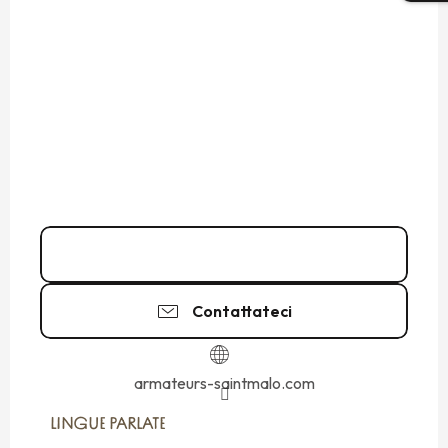
02 99 08 33
▒▒
Contattateci
armateurs-saintmalo.com
LINGUE PARLATE
LINGUE PARLATE