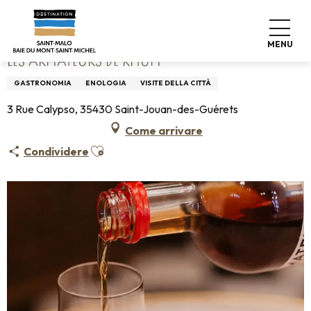
Aller
Home
Les Armateurs de Rhum
au
contenu
MENU
principal
LES ARMATEURS DE RHUM
GASTRONOMIA
ENOLOGIA
VISITE DELLA CITTÀ
3 Rue Calypso, 35430 Saint-Jouan-des-Guérets
Come arrivare
Ajouter aux favoris
Condividere