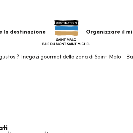
zi per buongustai
UONGUSTAI
Ajouter aux 
e la destinazione
Organizzare il m
i e gustosi? I negozi gourmet della zona di Saint-Malo – B
ati