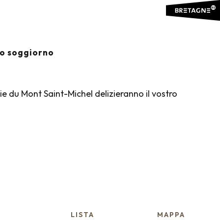
favoris
io soggiorno
aie du Mont Saint-Michel delizieranno il vostro
LISTA
MAPPA