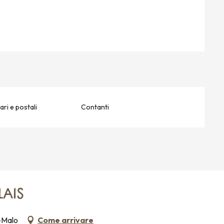
ri e postali
Contanti
LAIS
t-Malo
Come arrivare