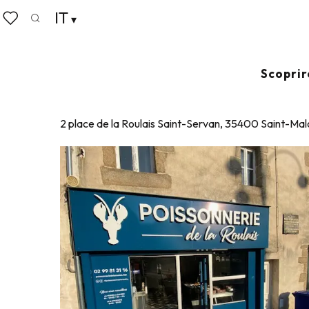
Aller
IT
Home
Poissonnerie de la Roulais
au
Ricerca
Voir les favoris
contenu
principal
POISSONNERIE DE LA ROULA
Scoprir
PESCIVENDOLI - FRUTTI DI MARE
2 place de la Roulais Saint-Servan, 35400 Saint-Mal