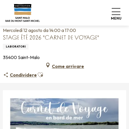
Aller
Home
Vivere come a casa
Agenda
au
Stage été 2026 "carnet de voyage"
contenu
MENU
principal
Mercoledì 12 agosto da 14:00 a 17:00
STAGE ÉTÉ 2026 "CARNET DE VOYAGE"
LABORATORI
35400 Saint-Malo
Come arrivare
Ajouter aux favoris
Condividere