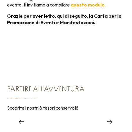
evento, ti invitiamo a compilare
questo modulo
.
Grazie per aver letto, qui di seguito, la Carta per la
Promozione di Eventi e Manifestazioni.
Carta per la promozione
131KB
degli eventi
PARTIRE ALL'AVVENTURA
Scoprite i nostri 8 tesori conservati!
Grandi eventi