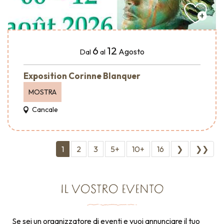
6
12
Agosto
Dal
al
Exposition Corinne Blanquer
MOSTRA
Cancale
1
2
3
5+
10+
16
❯
❯❯
IL VOSTRO EVENTO
Se sei un organizzatore di eventi e vuoi annunciare il tuo