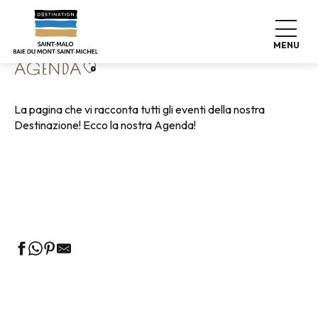
Aller
Home
Vivere come a casa
Agenda
au
contenu
MENU
principal
Ajouter aux favoris
AGENDA
La pagina che vi racconta tutti gli eventi della nostra
Destinazione! Ecco la nostra Agenda!
Visite guidate all'Ufficio del Turismo
Mercati