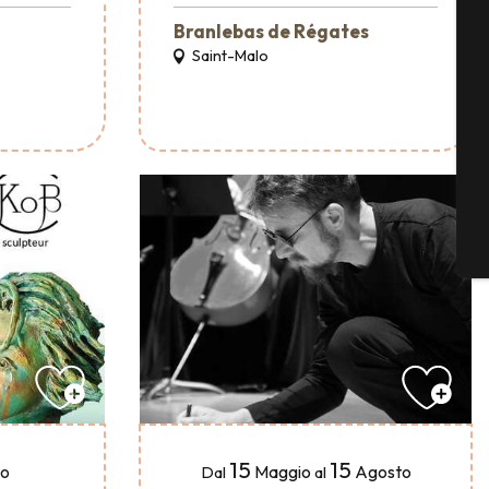
Branlebas de Régates
Saint-Malo
Se
G
B
15
15
to
Maggio
Agosto
Dal
al