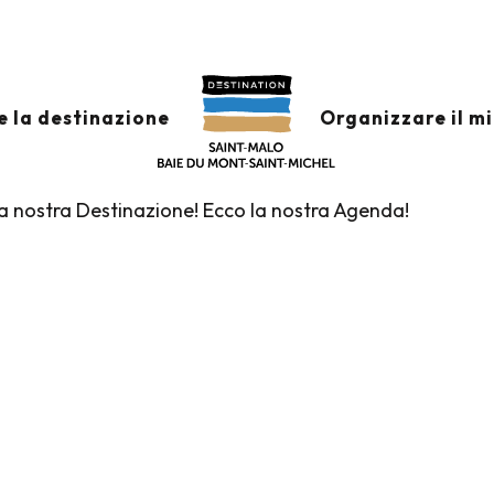
x favoris
e la destinazione
Organizzare il m
lla nostra Destinazione! Ecco la nostra Agenda!
Visite guidate all'Ufficio del Turismo
Mercati