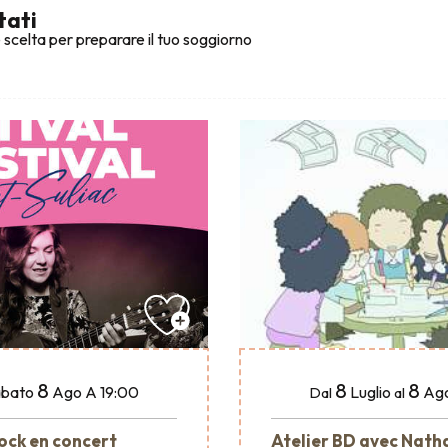
tati
 scelta per preparare il tuo soggiorno
8
8
8
Luglio
Ag
bato
Ago
A 19:00
Dal
al
Atelier BD avec Nath
ock en concert