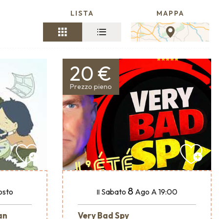
LISTA
MAPPA
20 €
Prezzo pieno
8
osto
Sabato
Ago
A 19:00
Il
an
Very Bad Spy