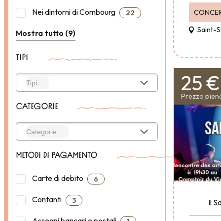
Nei dintorni di Combourg
CONCE
22
Saint-S
Mostra tutto (9)
TIPI
25 €
Prezzo pien
CATEGORIE
METODI DI PAGAMENTO
Carte di debito
6
Contanti
3
S
Il
Assegni bancari e postali