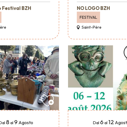
 Festival BZH
NO LOGO BZH
FESTIVAL
Père
Saint-Père
8
9
6
12
Agosto
Agos
Dal
al
Dal
al