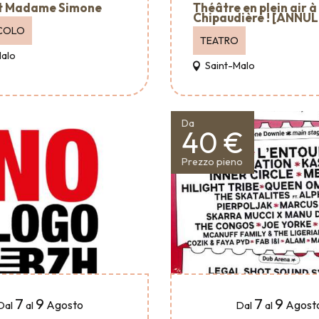
t Madame Simone
Théâtre en plein air à
Chipaudière ! [ANNUL
COLO
TEATRO
Malo
Saint-Malo
Da
40 €
Prezzo pieno
7
9
7
9
Agosto
Agost
Dal
al
Dal
al