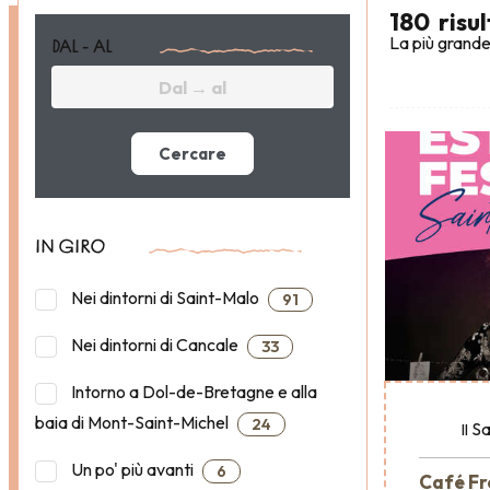
180
risul
La più grande
DAL - AL
Cercare
IN GIRO
Nei dintorni di Saint-Malo
91
Nei dintorni di Cancale
33
Intorno a Dol-de-Bretagne e alla
baia di Mont-Saint-Michel
24
Sa
Il
Un po' più avanti
6
Café Fr