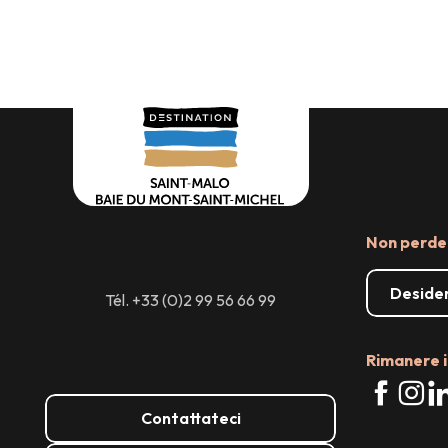
per eventi
Non perder
Desider
Tél. +33 (0)2 99 56 66 99
Rimanere i
Contattateci