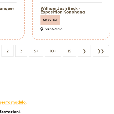
lanquer
William Josh Beck -
Exposition Konohana
MOSTRA
Saint-Malo
2
3
5+
10+
15
❯
❯❯
uesto modulo
.
festazioni.