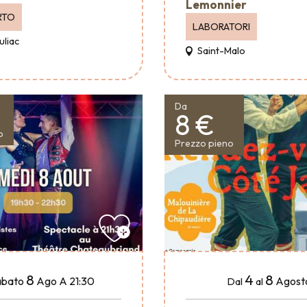
Lemonnier
RTO
LABORATORI
uliac
Saint-Malo
Da
8 €
o
Prezzo pieno
8
4
8
abato
Ago
A 21:30
Agost
Dal
al