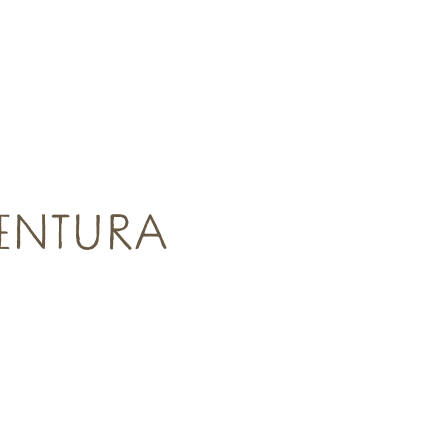
Carta per la promozione degli eventi
131KB
VENTURA
Cose da vedere,
cose da fare
cire
Dove mangiare