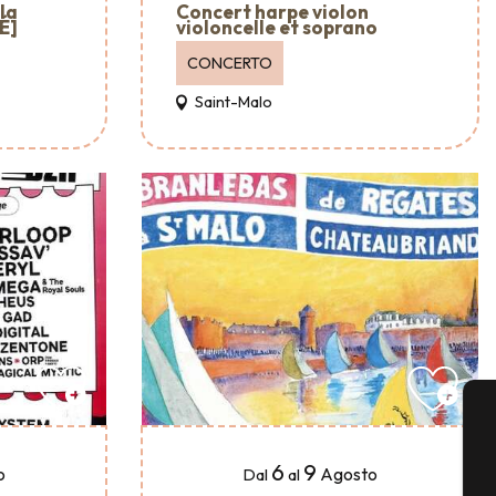
 la
Concert harpe violon
É]
violoncelle et soprano
CONCERTO
Saint-Malo
Or
de
6
9
o
Agosto
Dal
al
gi