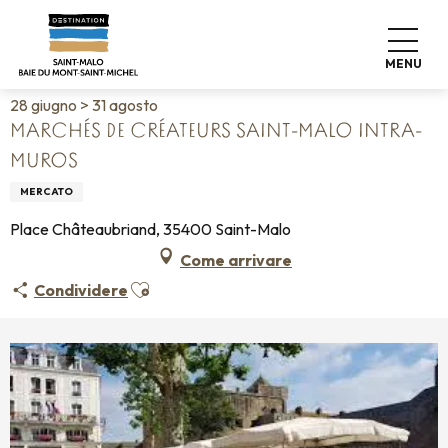
Aller
Home
Vivere come a casa
Agenda
au
Marchés de créateurs Saint-Malo intra-muros
contenu
MENU
principal
28 giugno > 31 agosto
MARCHÉS DE CRÉATEURS SAINT-MALO INTRA-
MUROS
MERCATO
Place Châteaubriand, 35400 Saint-Malo
Come arrivare
Ajouter aux favoris
Condividere