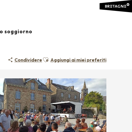
io soggiorno
Ajouter aux favoris
Condividere
Aggiungi ai miei preferiti