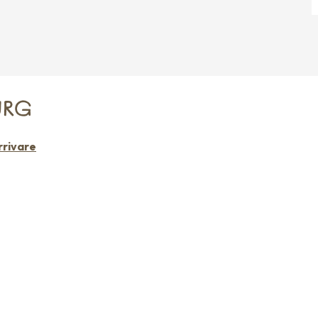
URG
rivare