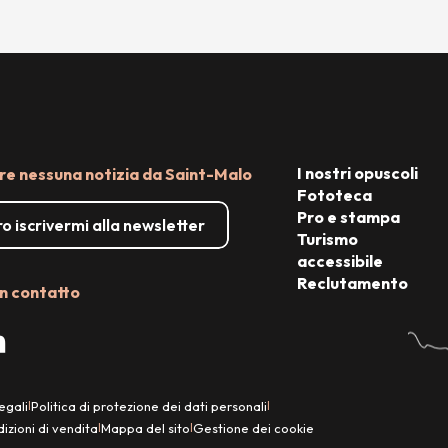
I nostri opuscoli
e nessuna notizia da Saint-Malo
Fototeca
Pro e stampa
o iscrivermi alla newsletter
Turismo
accessibile
Reclutamento
n contatto
egali
Politica di protezione dei dati personali
|
|
izioni di vendita
Mappa del sito
Gestione dei cookie
|
|