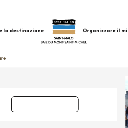
té à Combourg
gosto da 18:00 a 20:30 / ...
e la destinazione
Organizzare il m
G
are
Guide de l'été 2020