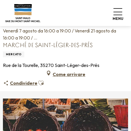
Aller
Home
Vivere come a casa
Agenda
au
Marché de Saint-Léger-des-Prés
contenu
MENU
principal
Venerdì 7 agosto da 16:00 a 19:00 / Venerdì 21 agosto da
16:00 a 19:00 / ...
MARCHÉ DE SAINT-LÉGER-DES-PRÉS
MERCATO
Rue de la Tourelle, 35270 Saint-Léger-des-Prés
Come arrivare
Ajouter aux favoris
Condividere