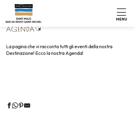
Aller
Home
Vivere come a casa
Agenda
au
contenu
MENU
principal
Ajouter aux favoris
AGENDA
La pagina che vi racconta tutti gli eventi della nostra
Destinazione! Ecco la nostra Agenda!
Visite guidate all'Ufficio del Turismo
Mercati