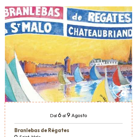
6
9
Agosto
Dal
al
Branlebas de Régates