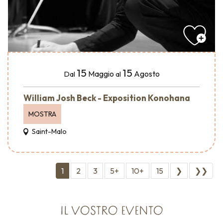
15
15
Maggio
Agosto
Dal
al
William Josh Beck - Exposition Konohana
MOSTRA
Saint-Malo
1
2
3
5+
10+
15
❯
❯❯
IL VOSTRO EVENTO