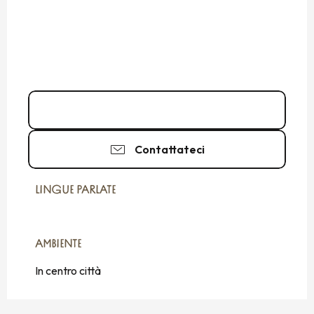
02 99 56 66
▒▒
Contattateci
LINGUE PARLATE
LINGUE PARLATE
AMBIENTE
AMBIENTE
In centro città