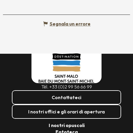
Segnala un errore
Tél. +33 (0)2 99 56 66 99
Contattateci
I nostri uffici e gli orari di apertura
I nostri opuscoli
Fototeca