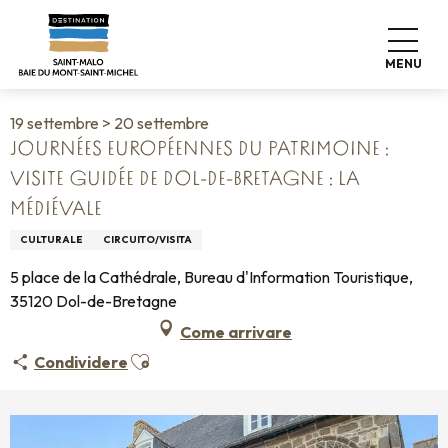
Aller
Home
Vivere come a casa
Agenda
au
Journées Européennes du Patrimoine : Visite guidée de Dol-
contenu
de-Bretagne : la Médiévale
MENU
principal
19 settembre > 20 settembre
JOURNÉES EUROPÉENNES DU PATRIMOINE :
VISITE GUIDÉE DE DOL-DE-BRETAGNE : LA
MÉDIÉVALE
CULTURALE
CIRCUITO/VISITA
5 place de la Cathédrale, Bureau d'Information Touristique,
35120 Dol-de-Bretagne
Come arrivare
Ajouter aux favoris
Condividere