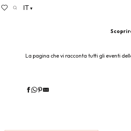
Aller
IT
Home
Vivere come a casa
Agenda
au
Ricerca
Voir les favoris
contenu
principal
AGENDA
Ajouter au
Scoprir
La pagina che vi racconta tutti gli eventi de