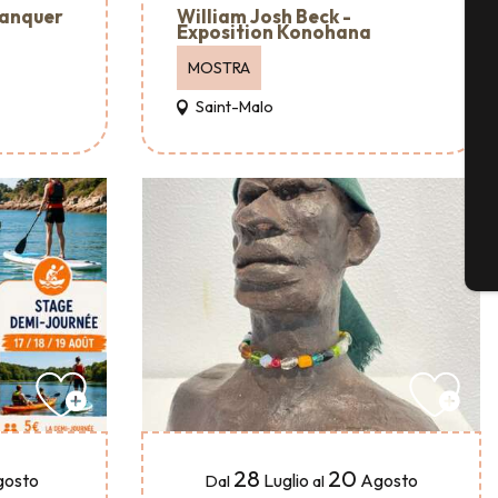
lanquer
William Josh Beck -
Exposition Konohana
MOSTRA
Se
Saint-Malo
G
B
28
20
gosto
Luglio
Agosto
Dal
al