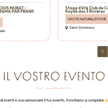
OUIS MURAT :
Stage d'été Club de 
RAMA PAR FRANK
Kayak des 3 Rivières
USCITE NATURALISTICHE
A
Saint-Domineuc
Malo
1
IL VOSTRO EVENTO
di eventi e vuoi annunciare il tuo evento, ti invitiamo a compilare
q