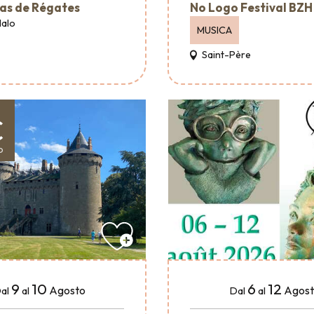
as de Régates
No Logo Festival BZH
Malo
MUSICA
Saint-Père
€
o
9
10
6
12
Agosto
Agos
al
al
Dal
al