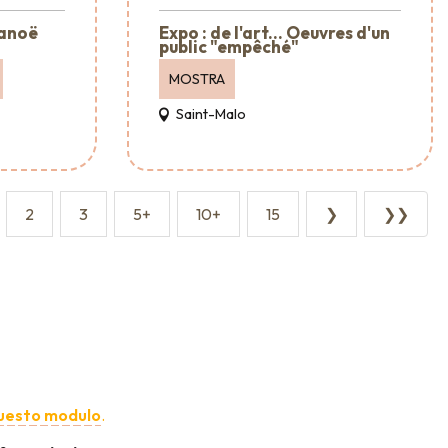
Canoë
Expo : de l'art... Oeuvres d'un
public "empêché"
MOSTRA
Saint-Malo
2
3
5+
10+
15
❯
❯❯
uesto modulo
.