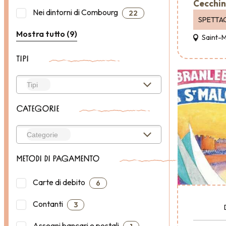
Cecchin
Nei dintorni di Combourg
22
SPETTA
Mostra tutto (9)
Saint-
TIPI
CATEGORIE
METODI DI PAGAMENTO
Carte di debito
6
Contanti
3
Assegni bancari e postali