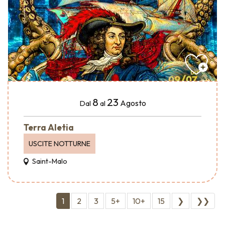
8
23
Agosto
Dal
al
Terra Aletia
USCITE NOTTURNE
Saint-Malo
1
2
3
5+
10+
15
❯
❯❯