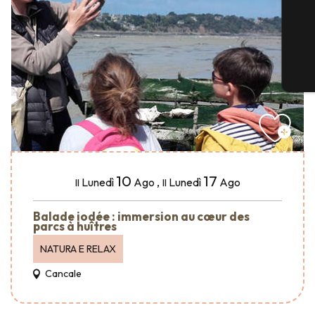
10
17
Lunedì
Ago
,
Lunedì
Ago
Il
Il
Balade iodée : immersion au cœur des
parcs à huîtres
NATURA E RELAX
Cancale