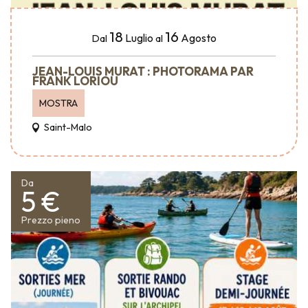
18
16
Luglio
Agosto
Dal
al
JEAN-LOUIS MURAT : PHOTORAMA PAR
FRANK LORIOU
MOSTRA
Saint-Malo
Da
5 €
Prezzo pieno