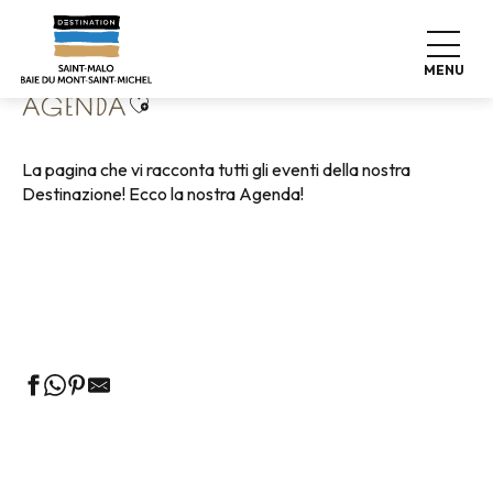
Aller
Home
Vivere come a casa
Agenda
au
contenu
MENU
principal
Ajouter aux favoris
AGENDA
La pagina che vi racconta tutti gli eventi della nostra
Destinazione! Ecco la nostra Agenda!
Visite guidate all'Ufficio del Turismo
Mercati