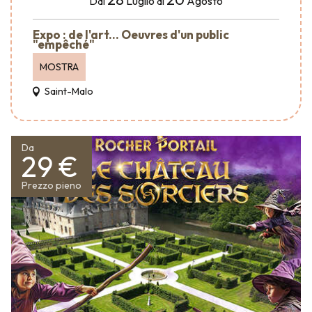
Luglio
Agosto
Dal
al
Expo : de l'art... Oeuvres d'un public
"empêché"
MOSTRA
Saint-Malo
Da
29 €
Prezzo pieno