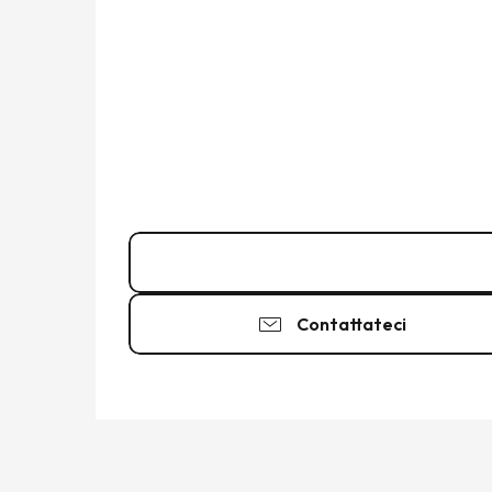
02 99 56 66
▒▒
Contattateci