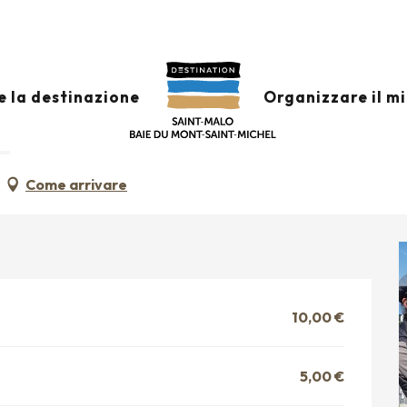
e : immersion au cœur des parcs à huîtres
 da 15:00 a 16:30
e la destinazione
Organizzare il m
AU CŒUR DES PARCS À HUÎTRES
A
Come arrivare
10,00 €
5,00 €