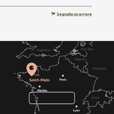
Segnala un errore
Come ci si arriva?