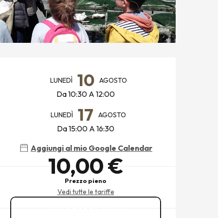
ORARI E CONTATTI
10
LUNEDÌ
AGOSTO
Da 10:30 A 12:00
17
LUNEDÌ
AGOSTO
Da 15:00 A 16:30
Aggiungi al mio Google Calendar
10,00 €
Prezzo pieno
Vedi tutte le tariffe
02 99 56 66
▒▒