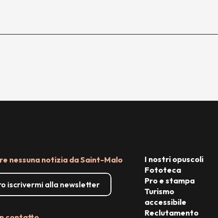
I nostri opuscoli
e nessuna notizia da Saint-Malo
Fototeca
Pro e stampa
o iscrivermi alla newsletter
Turismo
accessibile
Reclutamento
n contatto