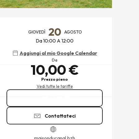
ORARI E CONTATTI
20
GIOVEDÌ
AGOSTO
Da 10:00 A 12:00
Aggiungi al mio Google Calendar
Da
10,00 €
Prezzo pieno
Vedi tutte le tariffe
07 49 82 33
▒▒
Contattateci
maisonducanal.bzh