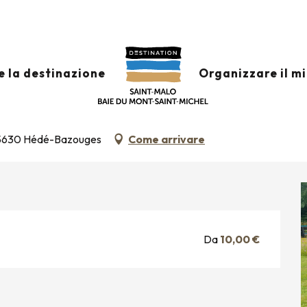
les ânes sur le site des 11 écluses
e la destinazione
Organizzare il m
SITE DES 11 ÉCLUSES
, 35630 Hédé-Bazouges
Come arrivare
Da
10,00 €