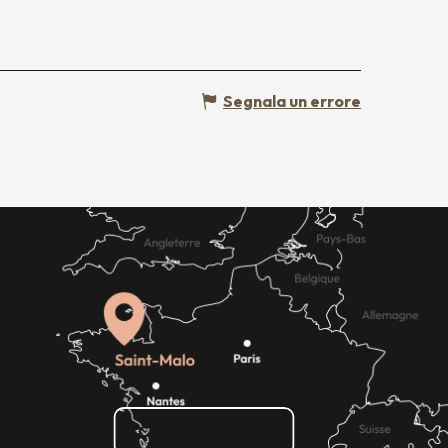
Segnala un errore
Come ci si arriva?