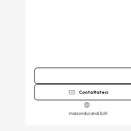
07 49 82 33
▒▒
Contattateci
maisonducanal.bzh