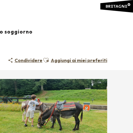
io soggiorno
Ajouter aux favoris
Condividere
Aggiungi ai miei preferiti