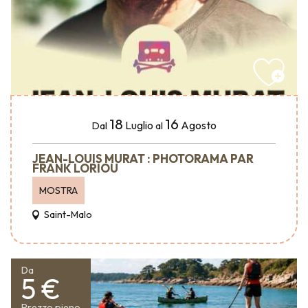
18
16
Luglio
Agosto
Dal
al
JEAN-LOUIS MURAT : PHOTORAMA PAR
FRANK LORIOU
MOSTRA
Saint-Malo
Da
5 €
Prezzo pieno