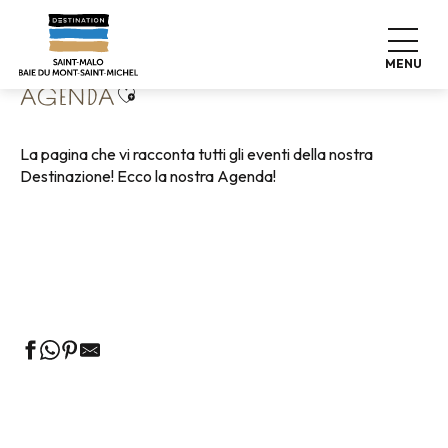
Aller
Home
Vivere come a casa
Agenda
au
contenu
MENU
principal
Ajouter aux favoris
AGENDA
La pagina che vi racconta tutti gli eventi della nostra
Destinazione! Ecco la nostra Agenda!
Visite guidate all'Ufficio del Turismo
Mercati