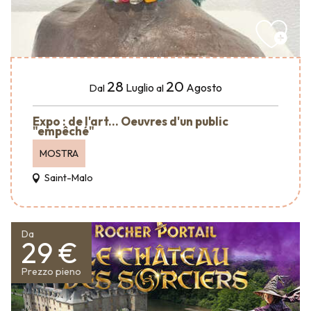
28
20
Luglio
Agosto
Dal
al
Expo : de l'art... Oeuvres d'un public
"empêché"
MOSTRA
Saint-Malo
Da
29 €
Prezzo pieno