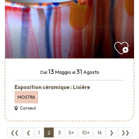
13
31
Maggio
Agosto
Dal
al
Exposition céramique : Lisière
MOSTRA
Corseul
❮❮
❮
1
2
3
5+
10+
16
❯
❯❯