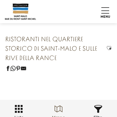
Aller
Home
I nostri 8 tesori conservati
au
Saint Malo Le Bijou Corsaire
contenu
Ristoranti nel quartiere storico di Saint-Malo e sulle rive
MENU
della Rance
principal
RISTORANTI NEL QUARTIERE
Ajou
STORICO DI SAINT-MALO E SULLE
RIVE DELLA RANCE