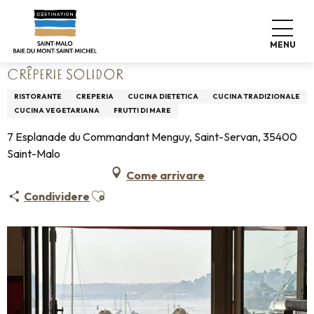
Aller
Home
Vivere come a casa
Dove mangiare
au
Ristoranti
Crêperie Solidor
contenu
MENU
principal
CRÊPERIE SOLIDOR
RISTORANTE
CREPERIA
CUCINA DIETETICA
CUCINA TRADIZIONALE
CUCINA VEGETARIANA
FRUTTI DI MARE
7 Esplanade du Commandant Menguy, Saint-Servan, 35400
Saint-Malo
Come arrivare
Ajouter aux favoris
Condividere