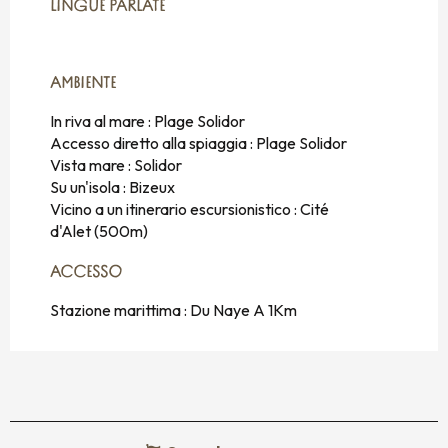
LINGUE PARLATE
LINGUE PARLATE
AMBIENTE
AMBIENTE
In riva al mare :
Plage Solidor
Accesso diretto alla spiaggia :
Plage Solidor
Vista mare :
Solidor
Su un'isola :
Bizeux
Vicino a un itinerario escursionistico :
Cité
d'Alet
(500m)
ACCESSO
ACCESSO
Stazione marittima : Du Naye A 1Km