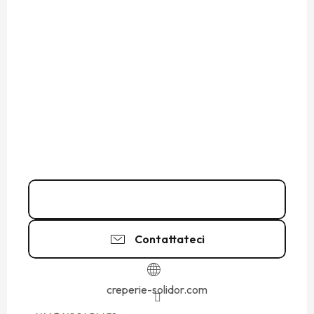
02 99 81 64
▒▒
Contattateci
creperie-solidor.com