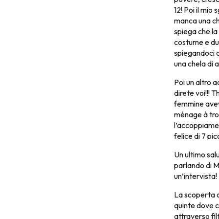
12! Poi il mi
manca una che
spiega che la
costume e dur
spiegandoci c
una chela di 
Poi un altro 
direte voi!!!
femmine avev
ménage à troi
l’accoppiame
felice di 7 pic
Un ultimo sal
parlando di M
un’intervista!
La scoperta c
quinte dove c’
attraverso fil