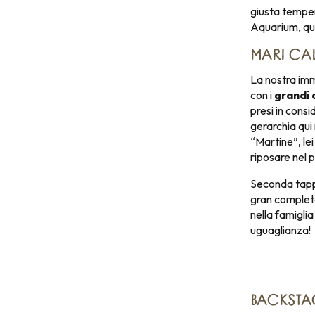
giusta temper
Aquarium, quin
MARI CAL
La nostra im
con i
grandi 
presi in consi
gerarchia qui
“Martine”, lei
riposare nel 
Seconda tappa,
gran completo.
nella famiglia
uguaglianza!
BACKSTA