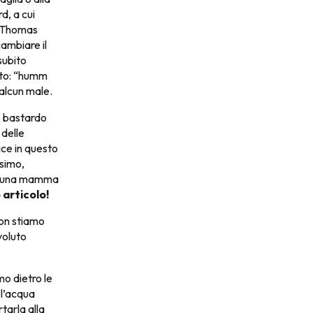
d, a cui
. Thomas
ambiare il
subito
tato: “humm
 alcun male.
o bastardo
 delle
ce in questo
ssimo,
ta una mamma
articolo!
non stiamo
voluto
mo dietro le
 l’acqua
rtarla alla