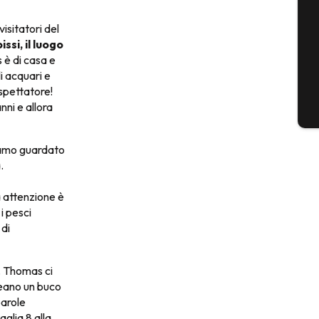
isitatori del
issi, il luogo
G
 è di casa e
li acquari e
 spettatore!
nni e allora
B
biamo guardato
.
a attenzione è
i pesci
 di
i. Thomas ci
reano un buco
parole
glia 8 alla