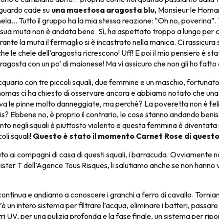
o sguardo cade su
una maestosa aragosta blu,
Monsieur le Homar
la… Tutto il gruppo ha la mia stessa reazione: “Oh no, poverina”
 sua muta non è andata bene. Sì, ha aspettato troppo a lungo per c
ante la muta il fermaglio si è incastrato nella manica. Ci rassicura 
he le chele dell’aragosta ricrescono! Uff! E poi il mio pensiero è s
aragosta con un po’ di maionese! Ma vi assicuro che non gli ho fatto
acquario con tre piccoli squali, due femmine e un maschio, fortunat
 Thomas ci ha chiesto di osservare ancora e abbiamo notato che una
a le pinne molto danneggiate, ma perché? La poveretta non è feli
s? Ebbene no, è proprio il contrario, le cose stanno andando beni
nto negli squali è piuttosto violento e questa femmina è diventa
coli squali!
Questo è stato il momento Carnet Rose di questo 
uto ai compagni di casa di questi squali, i barracuda. Ovviamente 
ister T dell’Agence Tous Risques, li salutiamo anche se non hanno 
ontinua e andiamo a conoscere i granchi a ferro di cavallo. Tornia
è un intero sistema per filtrare l’acqua, eliminare i batteri, passare
tri UV, per una pulizia profonda e la fase finale, un sistema per ripo