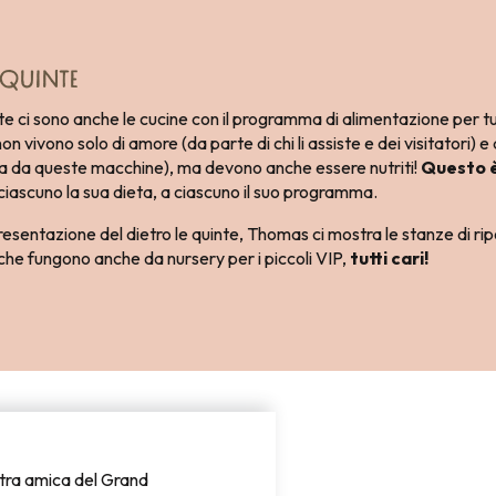
 QUINTE
te ci sono anche le cucine con il programma di alimentazione per tutt
on vivono solo di amore (da parte di chi li assiste e dei visitatori) e
ta da queste macchine), ma devono anche essere nutriti!
Questo è
 ciascuno la sua dieta, a ciascuno il suo programma.
presentazione del dietro le quinte, Thomas ci mostra le stanze di rip
 che fungono anche da nursery per i piccoli VIP,
tutti cari!
stra amica del Grand