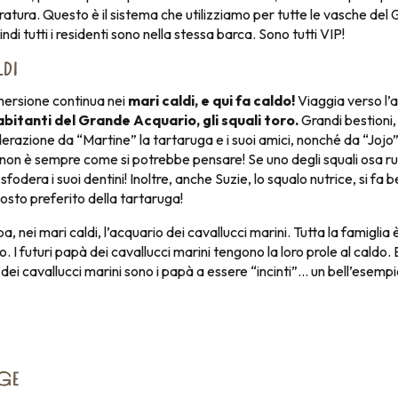
atura. Questo è il sistema che utilizziamo per tutte le vasche del
di tutti i residenti sono nella stessa barca. Sono tutti VIP!
DI
mersione continua nei
mari caldi, e qui fa caldo!
Viaggia verso l’a
abitanti del Grande Acquario, gli squali toro.
Grandi bestioni
derazione da “Martine” la tartaruga e i suoi amici, nonché da “Jojo”
 non è sempre come si potrebbe pensare! Se uno degli squali osa rub
 sfodera i suoi dentini! Inoltre, anche Suzie, lo squalo nutrice, si fa
posto preferito della tartaruga!
 nei mari caldi, l’acquario dei cavallucci marini. Tutta la famiglia 
 I futuri papà dei cavallucci marini tengono la loro prole al caldo. E 
 dei cavallucci marini sono i papà a essere “incinti”… un bell’esempi
GE