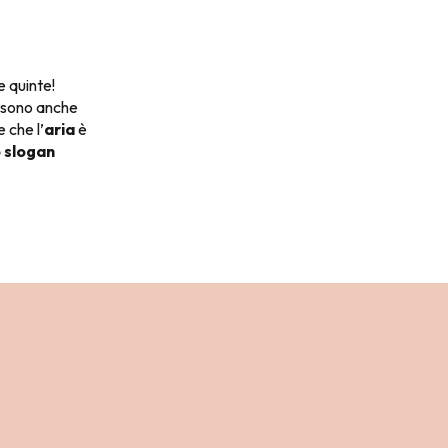
e quinte!
Ci sono anche
 che l’
aria
è
o slogan