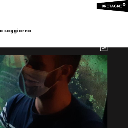
 VIP ...
io soggiorno
28