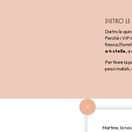
DIETRO LE
Dietro le quin
Perché i VIP n
fresca (forni
a 4 stelle
, a
Per finire la 
pesci malati,
Martine, la no