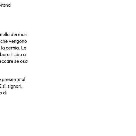
 Grand
nello dei mari
, che vengono
 la cernia. La
are il cibo a
 beccare se osa
è presente al
sì, signori,
o di