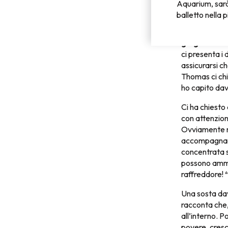
IL PALCO 
Aquarium, sarà 
balletto nella 
Torniamo al pa
Grande Acquar
glagla!!!
Dove
ci presenta i d
assicurarsi ch
Thomas ci chi
ho capito davv
Ci ha chiesto
con attenzion
Ovviamente n
accompagnarci
concentrata s
possono ammal
raffreddore!
Una sosta dav
racconta che,
all’interno. P
povere, cresc