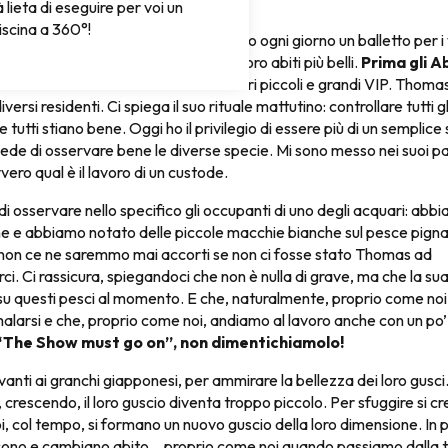
PRINCIPALE & L’ABISSO
lieta di eseguire per voi un
piscina a 360°!
lco principale, dove i VIP presentano ogni giorno un balletto per i v
io. Uno spettacolo continuo, con i loro abiti più belli.
Prima gli Ab
 svolazzano le meduse Aurélie e altri piccoli e grandi VIP. Thomas
iversi residenti. Ci spiega il suo rituale mattutino: controllare tutti g
e tutti stiano bene. Oggi ho il privilegio di essere più di un semplice
ede di osservare bene le diverse specie. Mi sono messo nei suoi pa
ero qual è il lavoro di un custode.
 di osservare nello specifico gli occupanti di uno degli acquari: ab
e e abbiamo notato delle piccole macchie bianche sul pesce pigna
on ce ne saremmo mai accorti se non ci fosse stato Thomas ad
. Ci rassicura, spiegandoci che non è nulla di grave, ma che la su
u questi pesci al momento. E che, naturalmente, proprio come noi 
arsi e che, proprio come noi, andiamo al lavoro anche con un po’
“The Show must go on”, non dimentichiamolo!
anti ai granchi giapponesi, per ammirare la bellezza dei loro gusc
 crescendo, il loro guscio diventa troppo piccolo. Per sfuggire si c
oi, col tempo, si formano un nuovo guscio della loro dimensione. In 
ono e cambiano abito… proprio come noi quando passiamo dalla ta