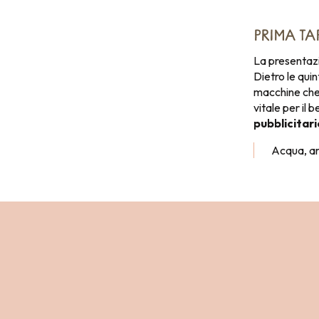
PRIMA TA
La presentazi
Dietro le quint
macchine che f
vitale per il
pubblicitari
Acqua, ari