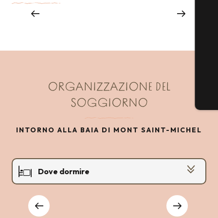
COSÌ MAGICO CHE È UNA PEPITA!
ORGANIZZAZIONE DEL
SOGGIORNO
INTORNO ALLA BAIA DI MONT SAINT-MICHEL
Dove dormire
Dove mangiare
Hotel
P