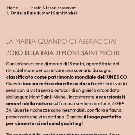
Home
I nostri 8 tesori conservati
L’Or de la Baie du Mont Saint Michel
LA MAREA QUANDO CI ABBRACCIA!
L’ORO DELLA BAIA DI MONT SAINT MICHEL
Con un’escursione di marea di 13 metri, approfittate del
ritiro del mare per osservare uno scenario da sogno,
classificato come patrimonio mondiale dell’UNESCO
.
Questa
bacino mitico dai riflessi dorati
delizierà i vostri
sensi con la vista senza ostacoli di un gioiello circondato
dall’acqua: Mont Saint-Michel. Incontrerete
escursionisti
amanti della natura
sul famoso sentiero bretone, il GR®
34. Queste ricchezze sono inestimabili, con flora e fauna
preservate che vi aspettano. È anche
il luogo perfetto
per cimentarsi nel sand yachting!
Trova anche tutti i nostri consigli per
organizzare il tuo