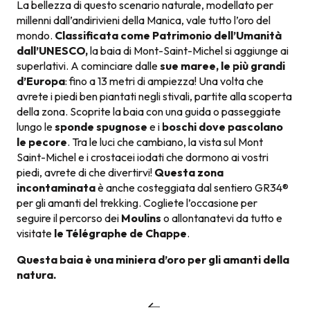
La bellezza di questo scenario naturale, modellato per
millenni dall’andirivieni della Manica, vale tutto l’oro del
mondo.
Classificata come Patrimonio dell’Umanità
dall’UNESCO,
la baia di Mont-Saint-Michel si aggiunge ai
superlativi. A cominciare dalle
sue maree, le più grandi
d’Europa
: fino a 13 metri di ampiezza! Una volta che
avrete i piedi ben piantati negli stivali, partite alla scoperta
della zona. Scoprite la baia con una guida o passeggiate
lungo le
sponde spugnose
e i
boschi dove pascolano
le pecore
. Tra le luci che cambiano, la vista sul Mont
Saint-Michel e i crostacei iodati che dormono ai vostri
piedi, avrete di che divertirvi!
Questa zona
incontaminata
è anche costeggiata dal sentiero GR34®
per gli amanti del trekking. Cogliete l’occasione per
seguire il percorso dei
Moulins
o allontanatevi da tutto e
visitate
le Télégraphe de Chappe
.
Questa baia è una miniera d’oro per gli amanti della
natura.