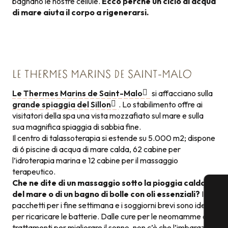
bagnano le nostre cellule.
Ecco perché un ciclo di acqua
di mare aiuta il corpo a rigenerarsi.
LE THERMES MARINS DE SAINT-MALO
Le Thermes Marins de Saint-Malo
si affacciano sulla
grande spiaggia del Sillon
. Lo stabilimento offre ai
visitatori della spa una vista mozzafiato sul mare e sulla
sua magnifica spiaggia di sabbia fine.
Il centro di talassoterapia si estende su 5.000 m2; dispone
di 6 piscine di acqua di mare calda, 62 cabine per
l’idroterapia marina e 12 cabine per il massaggio
terapeutico.
Che ne dite di un massaggio sotto la pioggia calda
del mare o di un bagno di bolle con oli essenziali?
I
pacchetti per i fine settimana e i soggiorni brevi sono ideali
per ricaricare le batterie. Dalle cure per le neomamme ai
trattamenti per migliorare il sonno, non c’è che l’imbarazzo