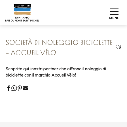
Aller
Home
Esplora la nostra destinazione
au
Espedizioni Natura
Tour in bicicletta
contenu
La rete Accueil Vélo
MENU
Società di noleggio biciclette – Accueil Vélo
principal
SOCIETÀ DI NOLEGGIO BICICLETTE
Ajou
– ACCUEIL VÉLO
Scoprite qui i nostri partner che offrono il noleggio di
biciclette con il marchio Accueil Vélo!