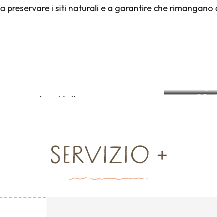
 a preservare i siti naturali e a garantire che rimangano a
Siti naturali
Le spiagge
I gi
Leggi tutto
Leggi tutto
Leggi
SERVIZIO +