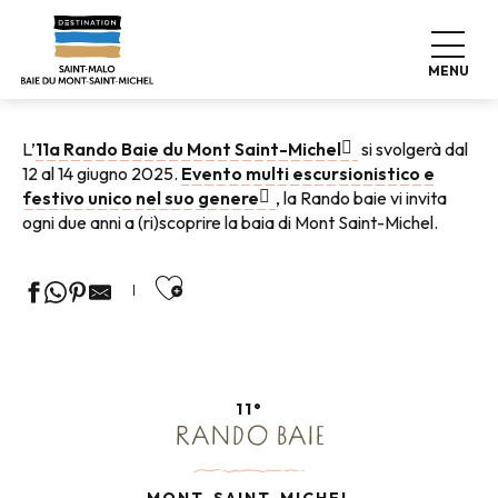
Aller
Home
Vivere come a casa
Grandi eventi
au
Rando Baie 2025
contenu
MENU
principal
L’
11a Rando Baie du Mont Saint-Michel
si svolgerà dal
12 al 14 giugno 2025.
Evento multi escursionistico e
festivo unico nel suo genere
, la Rando baie vi invita
ogni due anni a (ri)scoprire la baia di Mont Saint-Michel.
Ajouter aux favoris
11°
RANDO BAIE