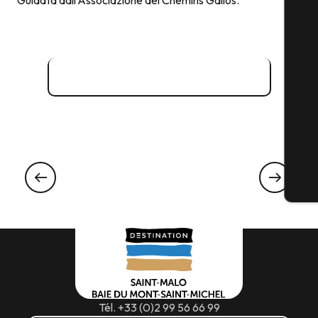
Guidata dall’Associazione dei Chemins Gallos.
Sito web ufficiale - Rando Baie
FESTIVAL
Viaggiatori stupefacenti
7, 8 E 9 GIUGNO 2025
Leggi tutto
Tél. +33 (0)2 99 56 66 99