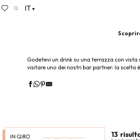
Aller
IT
Home
Vivere come a casa
Dove uscire
Bar, vit
au
Ricerca
Voir les favoris
contenu
principal
BAR, VITA NOT
Scoprir
Godetevi un drink su una terrazza con vista 
visitare uno dei nostri bar partner: la scelta 
13
risult
IN GIRO