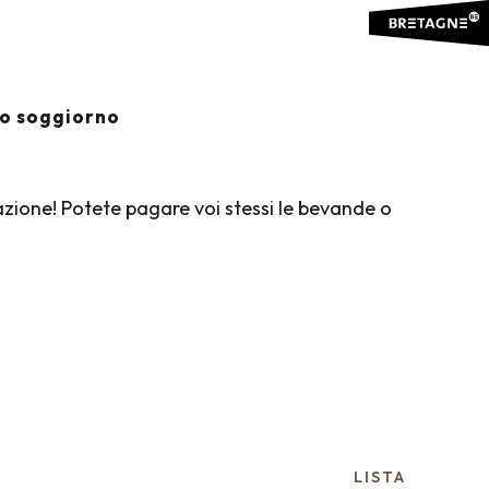
er aux favoris
io soggiorno
azione! Potete pagare voi stessi le bevande o
LISTA