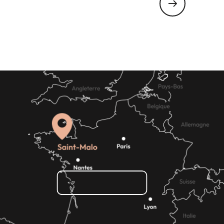
Pétole & Pagaia a Port Mer
Come ci si arriva?