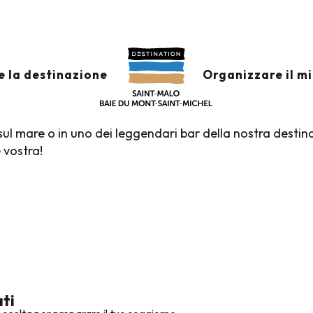
a notturna e casinò
TURNA E CASINÒ
Ajout
e la destinazione
Organizzare il m
sul mare o in uno dei leggendari bar della nostra destin
è vostra!
ati