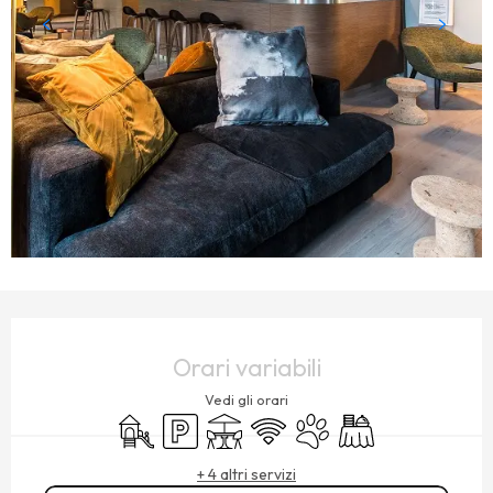
ORARI E CONTATTI
Orari variabili
Vedi gli orari
Giochi per bambini / Area giochi
Parcheggio
Terrazza
Wi-Fi
Animali ammessi
Banchetto
+ 4 altri servizi