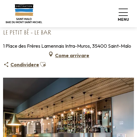
Aller
Home
Vivere come a casa
Dove mangiare
au
Ristoranti
Le Petit Bé - le Bar
contenu
MENU
principal
LE PETIT BÉ - LE BAR
1 Place des Frères Lamennais Intra-Muros, 35400 Saint-Malo
Come arrivare
Ajouter aux favoris
Condividere