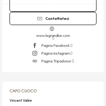
02 23 18 99
▒▒
Contattateci
www.legrandbe.com
Pagina Facebook
Pagina Instagram
Pagina Tripadvisor
CAPO CUOCO
CAPO CUOCO
Vincent Valée