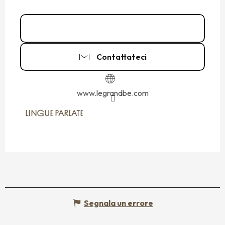
02 23 18 99
▒▒
Contattateci
www.legrandbe.com
LINGUE PARLATE
LINGUE PARLATE
Segnala un errore