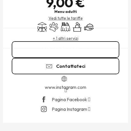
9,00 €
Menu adulti
Vedi tutte le tariffe
Terrazza
Animali ammessi
Banchetto
Seminari
Ristoratore
+ 1 altri servizi
06 38 25 33
▒▒
Contattateci
www.instagram.com
Pagina Facebook
Pagina Instagram