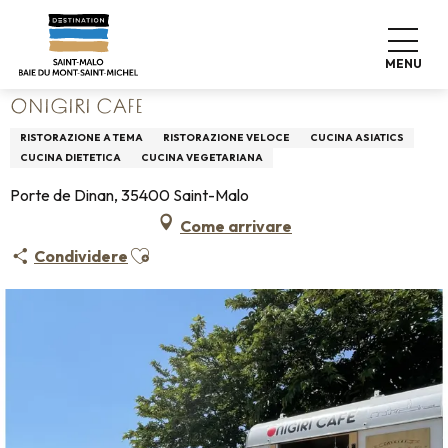
Aller
Home
Vivere come a casa
Dove mangiare
au
Ristoranti
ONIGIRI CAFE
contenu
MENU
principal
ONIGIRI CAFE
RISTORAZIONE A TEMA
RISTORAZIONE VELOCE
CUCINA ASIATICS
CUCINA DIETETICA
CUCINA VEGETARIANA
Porte de Dinan, 35400 Saint-Malo
Come arrivare
Ajouter aux favoris
Condividere