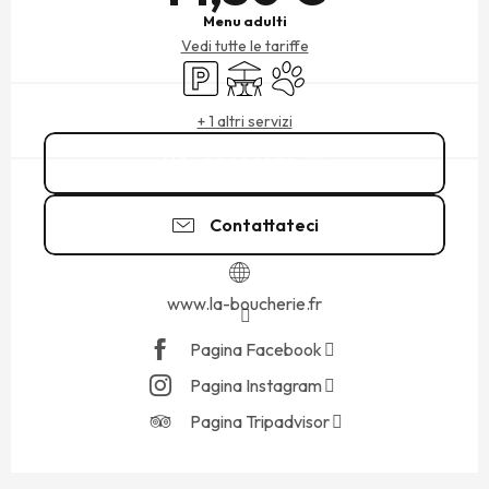
Menu adulti
Vedi tutte le tariffe
Parcheggio
Terrazza
Animali ammessi
+ 1 altri servizi
02 99 81 79
▒▒
Contattateci
www.la-boucherie.fr
Pagina Facebook
Pagina Instagram
Pagina Tripadvisor