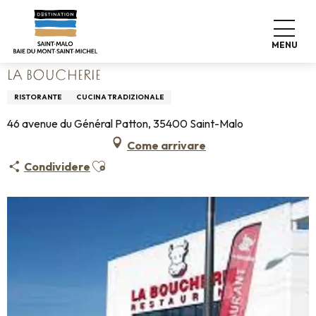
Aller
Home
Vivere come a casa
Dove mangiare
au
Ristoranti
La Boucherie
contenu
MENU
principal
LA BOUCHERIE
RISTORANTE
CUCINA TRADIZIONALE
46 avenue du Général Patton, 35400 Saint-Malo
Come arrivare
Ajouter aux favoris
Condividere