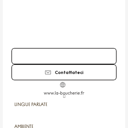
02 99 81 79
▒▒
Contattateci
www.la-boucherie.fr
LINGUE PARLATE
LINGUE PARLATE
AMBIENTE
AMBIENTE