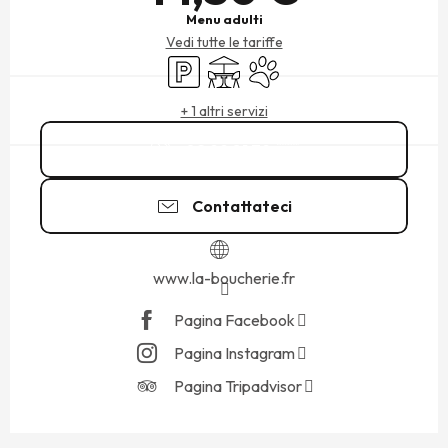
Menu adulti
Vedi tutte le tariffe
Parcheggio
Terrazza
Animali ammessi
+ 1 altri servizi
02 99 81 79
▒▒
Contattateci
www.la-boucherie.fr
Pagina Facebook
Pagina Instagram
Pagina Tripadvisor