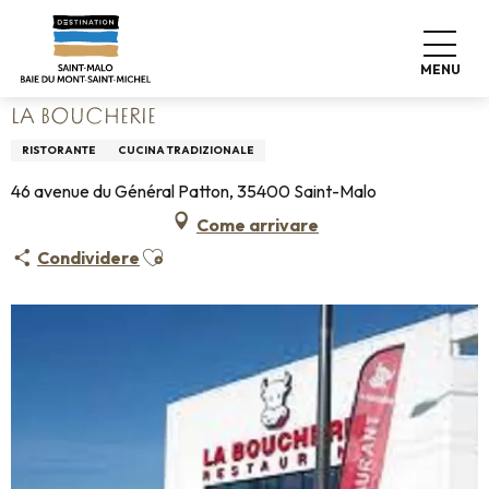
Aller
Home
Vivere come a casa
Dove mangiare
au
Ristoranti
La Boucherie
contenu
MENU
principal
LA BOUCHERIE
RISTORANTE
CUCINA TRADIZIONALE
46 avenue du Général Patton, 35400 Saint-Malo
Come arrivare
Ajouter aux favoris
Condividere