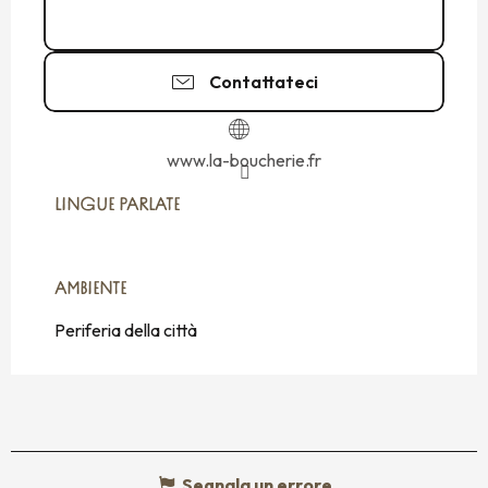
02 99 81 79
▒▒
Contattateci
www.la-boucherie.fr
LINGUE PARLATE
LINGUE PARLATE
AMBIENTE
AMBIENTE
Periferia della città
Segnala un errore