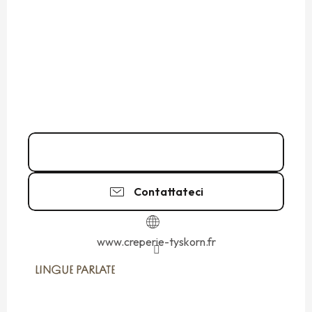
02 99 89 67
▒▒
Contattateci
www.creperie-tyskorn.fr
LINGUE PARLATE
LINGUE PARLATE