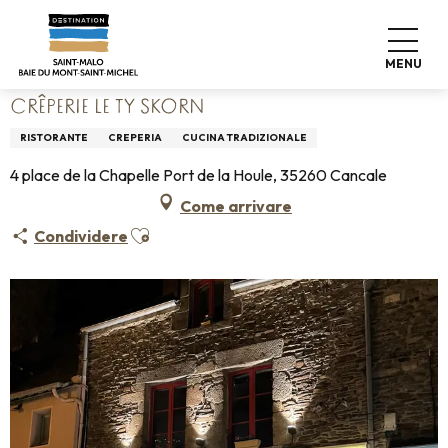
Aller
Home
Vivere come a casa
Dove mangiare
au
Ristoranti
Crêperie Le Ty Skorn
contenu
MENU
principal
CRÊPERIE LE TY SKORN
RISTORANTE
CREPERIA
CUCINA TRADIZIONALE
4 place de la Chapelle Port de la Houle, 35260 Cancale
Come arrivare
Ajouter aux favoris
Condividere