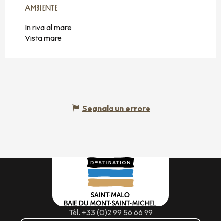
AMBIENTE
AMBIENTE
In riva al mare
Vista mare
Segnala un errore
Tél. +33 (0)2 99 56 66 99