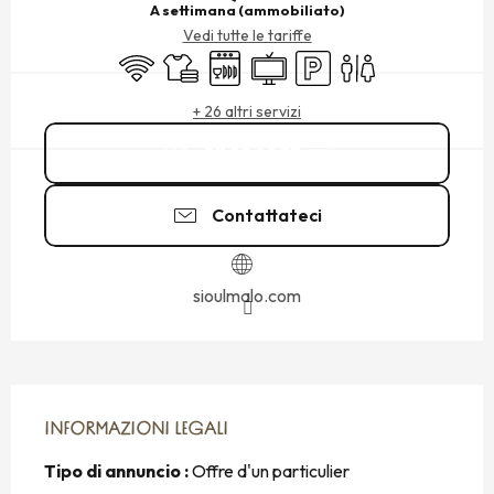
A settimana (ammobiliato)
Vedi tutte le tariffe
Wi-Fi
Lenzuola e biancheria
Lavastoviglie
Televisione
Parcheggio
Servizi igienici
+ 26 altri servizi
07 89 99 37
▒▒
Contattateci
sioulmalo.com
INFORMAZIONI LEGALI
INFORMAZIONI LEGALI
Tipo di annuncio :
Offre d'un particulier