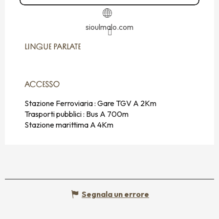
sioulmalo.com
LINGUE PARLATE
LINGUE PARLATE
ACCESSO
ACCESSO
Stazione Ferroviaria : Gare TGV A 2Km
Trasporti pubblici : Bus A 700m
Stazione marittima A 4Km
Segnala un errore