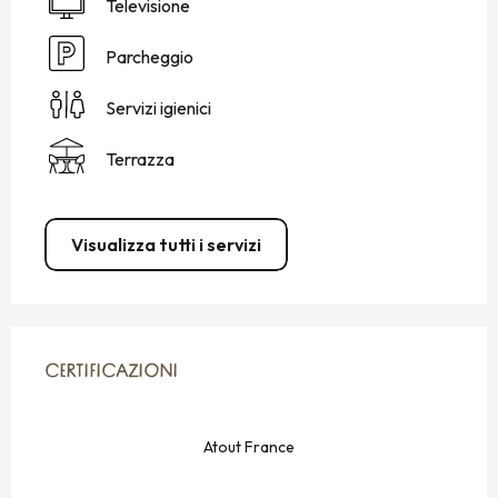
Televisione
Parcheggio
Servizi igienici
Terrazza
Visualizza tutti i servizi
OFFERTE DI PRESTAZIONI
CERTIFICAZIONI
CERTIFICAZIONI
Atout France