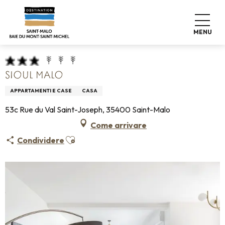
Aller
Home
Pro & Stampa
Espace Pro
au
Info sulla sistemazione +
Classificazione & etichette
contenu
Alloggio turistico arredato
Sioul Malo
MENU
principal
SIOUL MALO
APPARTAMENTI E CASE
CASA
53c Rue du Val Saint-Joseph, 35400 Saint-Malo
Come arrivare
Ajouter aux favoris
Condividere