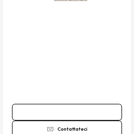
07 89 99 37
▒▒
Contattateci