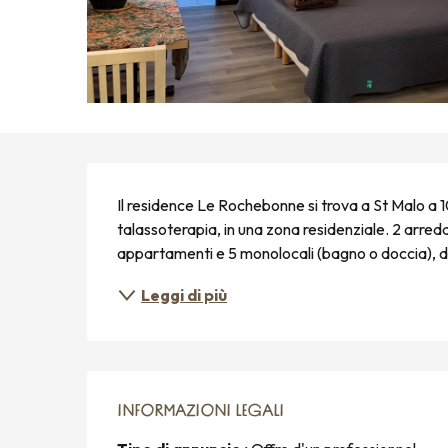
DESCRIZIONE
Il residence Le Rochebonne si trova a St Malo a 1
talassoterapia, in una zona residenziale. 2 arred
appartamenti e 5 monolocali (bagno o doccia), da 2
Leggi di più
INFORMAZIONI LEGALI
INFORMAZIONI LEGALI