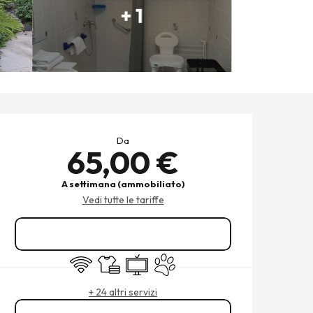
+ 1
ORARI E CONTATTI
Da
65,00 €
A settimana (ammobiliato)
Vedi tutte le tariffe
Prenotare
Wi-Fi
Lenzuola e biancheria
Televisione
Animali ammessi
+ 24 altri servizi