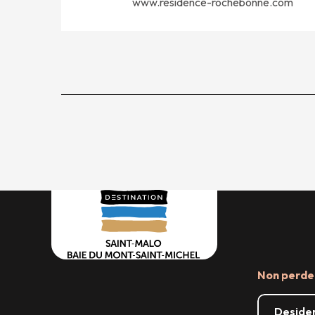
www.residence-rochebonne.com
Non perder
Desider