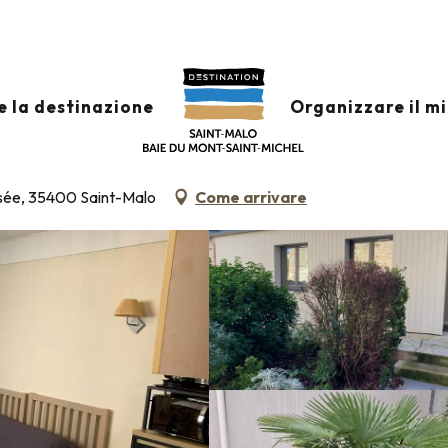
mazione +
Classificazione & etichette
Alloggio turistico arredato
e la destinazione
Organizzare il m
- STUDIO PMR 002
sée, 35400 Saint-Malo
Come arrivare