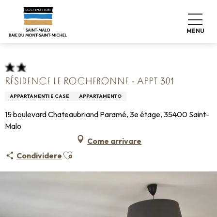
Aller
Home
Pro & Stampa
Espace Pro
au
Info sulla sistemazione +
Classificazione & etichette
contenu
Alloggio turistico arredato
MENU
Résidence Le Rochebonne - Appt 301
principal
RÉSIDENCE LE ROCHEBONNE - APPT 301
APPARTAMENTI E CASE
APPARTAMENTO
15 boulevard Chateaubriand Paramé, 3e étage, 35400 Saint-
Malo
Come arrivare
Ajouter aux favoris
Condividere