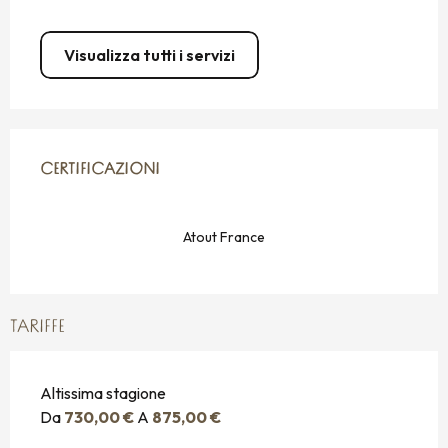
Visualizza tutti i servizi
OFFERTE DI PRESTAZIONI
CERTIFICAZIONI
CERTIFICAZIONI
Atout France
TARIFFE
Altissima stagione
Da
730,00 €
A
875,00 €