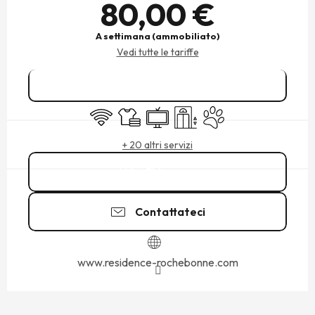
80,00 €
A settimana (ammobiliato)
Vedi tutte le tariffe
Prenotare
Wi-Fi
Lenzuola e biancheria
Televisione
Sollevamento
Animali ammessi
+ 20 altri servizi
Chiamare
Contattateci
www.residence-rochebonne.com