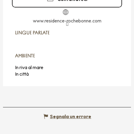
www.residence-rochebonne.com
LINGUE PARLATE
LINGUE PARLATE
AMBIENTE
AMBIENTE
In riva al mare
In città
Segnala un errore