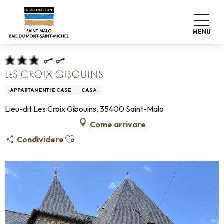
Aller
Home
Pro & Stampa
Espace Pro
au
Info sulla sistemazione +
Classificazione & etichette
contenu
Alloggio turistico arredato
Les Croix Gibouins
MENU
principal
LES CROIX GIBOUINS
APPARTAMENTI E CASE
CASA
Lieu-dit Les Croix Gibouins, 35400 Saint-Malo
Come arrivare
Ajouter aux favoris
Condividere