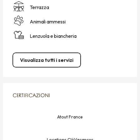
Terrazza
Animali ammessi
Lenzuola e biancheria
Visualizza tutti i servizi
OFFERTE DI PRESTAZIONI
CERTIFICAZIONI
CERTIFICAZIONI
Atout France
Locations CléVacances