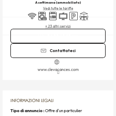
A settimana (ammobiliato)
Vedi tutte le tariffe
Wi-Fi
Lavatrice
Lavastoviglie
Televisione
Parcheggio
Terrazza
+ 23 altri servizi
06 08 40 28
▒▒
Contattateci
www.clevacances.com
INFORMAZIONI LEGALI
INFORMAZIONI LEGALI
Tipo di annuncio :
Offre d'un particulier