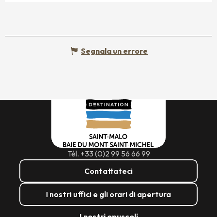
Segnala un errore
Tél. +33 (0)2 99 56 66 99
Contattateci
I nostri uffici e gli orari di apertura
I nostri opuscoli