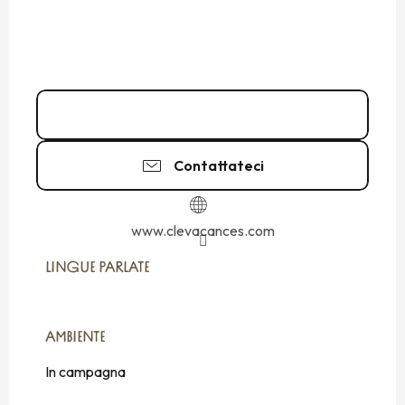
06 08 40 28
▒▒
Contattateci
www.clevacances.com
LINGUE PARLATE
LINGUE PARLATE
AMBIENTE
AMBIENTE
In campagna