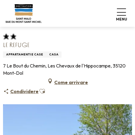
Aller
Home
Pro & Stampa
Espace Pro
au
Info sulla sistemazione +
Classificazione & etichette
contenu
Alloggio turistico arredato
Le Refuge
MENU
principal
LE REFUGE
APPARTAMENTI E CASE
CASA
7 Le Bout du Chemin, Les Chevaux de l'Hippocampe, 35120
Mont-Dol
Come arrivare
Ajouter aux favoris
Condividere