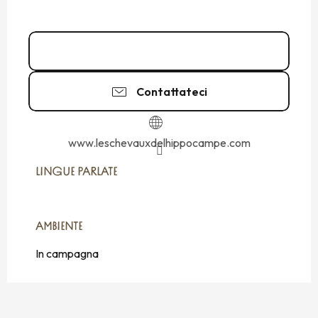
06 25 60 34
▒▒
Contattateci
www.leschevauxdelhippocampe.com
LINGUE PARLATE
LINGUE PARLATE
AMBIENTE
AMBIENTE
In campagna