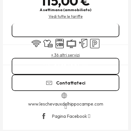
115,00 €
A settimana (ammobiliato)
Vedi tutte le tariffe
Prenotare
Wi-Fi
Lenzuola e biancheria
Lavastoviglie
Televisione
Ingresso indipendente
Parcheggio
+ 36 altri servizi
06 25 60 34
▒▒
Contattateci
www.leschevauxdelhippocampe.com
Pagina Facebook