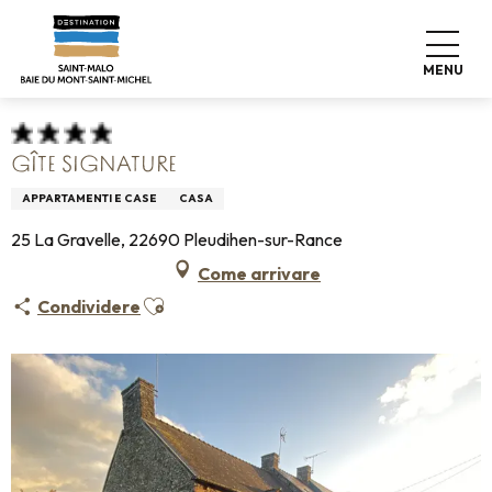
Aller
Home
Pro & Stampa
Espace Pro
au
Info sulla sistemazione +
Classificazione & etichette
contenu
Alloggio turistico arredato
Gîte Signature
MENU
principal
GÎTE SIGNATURE
APPARTAMENTI E CASE
CASA
25 La Gravelle, 22690 Pleudihen-sur-Rance
Come arrivare
Ajouter aux favoris
Condividere