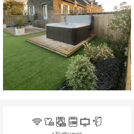
ORARI E CONTATTI
Wi-Fi
Lenzuola e biancheria
Lavatrice
Lavastoviglie
Televisione
Ingresso indipendent
+ 30 altri servizi