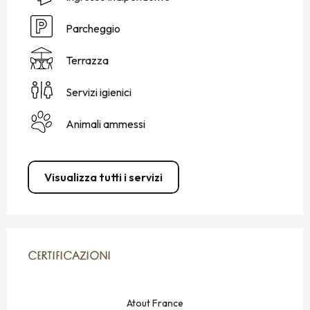
Parcheggio
Terrazza
Servizi igienici
Animali ammessi
Visualizza tutti i servizi
OFFERTE DI PRESTAZIONI
CERTIFICAZIONI
CERTIFICAZIONI
Atout France