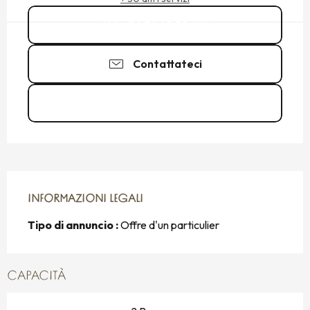
06 74 49 30
▒▒
Contattateci
Vedere i siti web
INFORMAZIONI LEGALI
INFORMAZIONI LEGALI
Tipo di annuncio :
Offre d'un particulier
CAPACITÀ