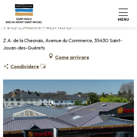
Aller
Home
Yves Cardin - Komilfo
au
contenu
MENU
principal
YVES CARDIN - KOMILFO
Z.A. de la Chesnais, Avenue du Commerce, 35430 Saint-
Jouan-des-Guérets
Come arrivare
Ajouter aux favoris
Condividere