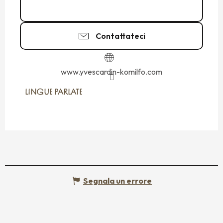
02 99 19 20
▒▒
Contattateci
www.yvescardin-komilfo.com
LINGUE PARLATE
LINGUE PARLATE
Segnala un errore