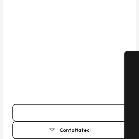
06 85 70 24
▒▒
Contattateci