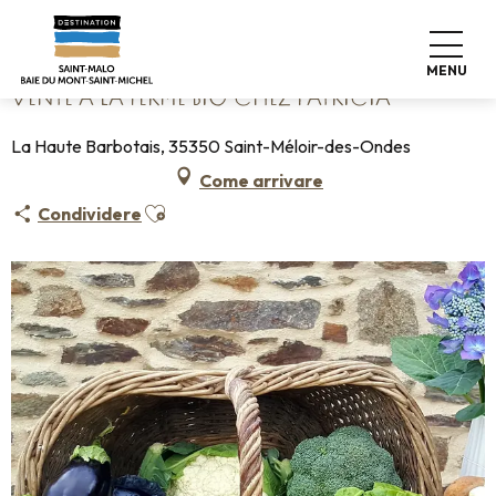
Aller
Home
Vente à la ferme Bio chez Patricia
au
contenu
MENU
principal
VENTE À LA FERME BIO CHEZ PATRICIA
La Haute Barbotais, 35350 Saint-Méloir-des-Ondes
Come arrivare
Ajouter aux favoris
Condividere