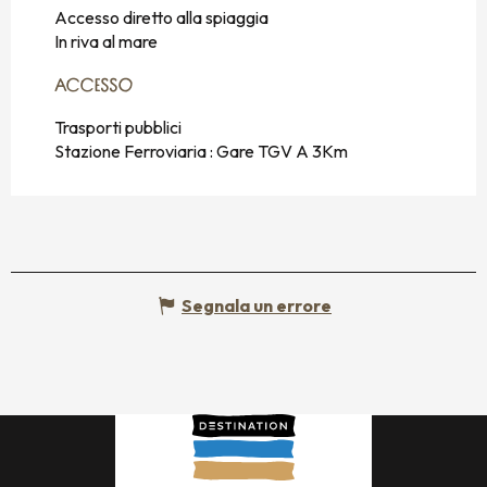
Accesso diretto alla spiaggia
In riva al mare
ACCESSO
ACCESSO
Trasporti pubblici
Stazione Ferroviaria : Gare TGV A 3Km
Segnala un errore