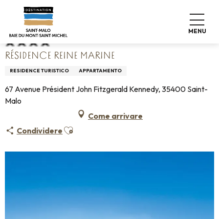
Aller
Home
Résidence Reine Marine
au
contenu
MENU
principal
RÉSIDENCE REINE MARINE
RESIDENCE TURISTICO
APPARTAMENTO
67 Avenue Président John Fitzgerald Kennedy, 35400 Saint-
Malo
Come arrivare
Ajouter aux favoris
Condividere