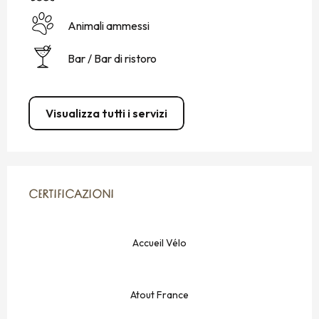
Animali ammessi
Bar / Bar di ristoro
Visualizza tutti i servizi
OFFERTE DI PRESTAZIONI
CERTIFICAZIONI
CERTIFICAZIONI
Accueil Vélo
Atout France