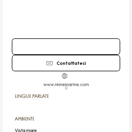
02 23 18 48
▒▒
Contattateci
www.reinemarine.com
LINGUE PARLATE
LINGUE PARLATE
AMBIENTE
AMBIENTE
Vista mare