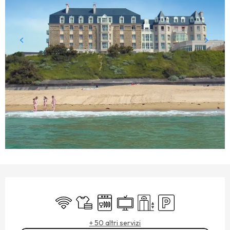
ORARI E CONTATTI
Wi-Fi
Lenzuola e biancheria
Lavastoviglie
Televisione
Sollevamento
Parcheggio
+ 50 altri servizi