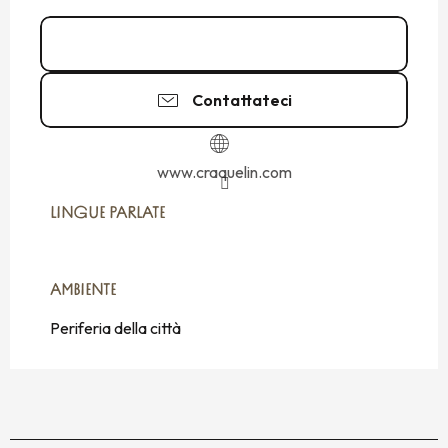
02 99 81 92
▒▒
Contattateci
www.craquelin.com
LINGUE PARLATE
LINGUE PARLATE
AMBIENTE
AMBIENTE
Periferia della città