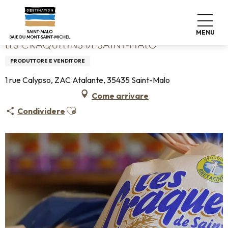
Aller
Home
Les Craquelins de Saint-Malo
au
contenu
MENU
principal
LES CRAQUELINS DE SAINT-MALO
PRODUTTORE E VENDITORE
1 rue Calypso, ZAC Atalante, 35435 Saint-Malo
Come arrivare
Ajouter aux favoris
Condividere