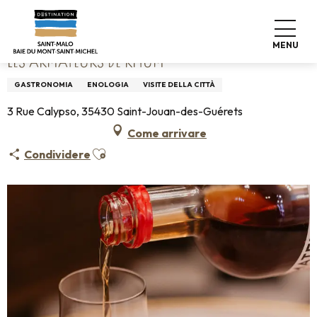
Aller
Home
Les Armateurs de Rhum
au
contenu
MENU
principal
LES ARMATEURS DE RHUM
GASTRONOMIA
ENOLOGIA
VISITE DELLA CITTÀ
3 Rue Calypso, 35430 Saint-Jouan-des-Guérets
Come arrivare
Ajouter aux favoris
Condividere