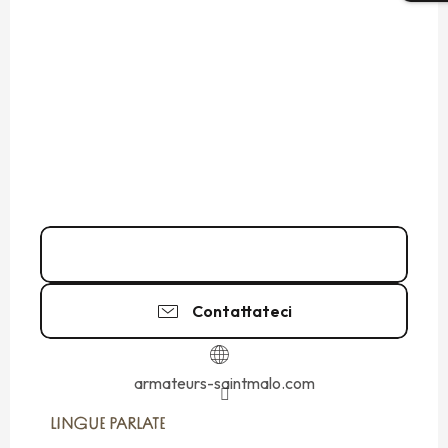
02 99 08 33
▒▒
Contattateci
armateurs-saintmalo.com
LINGUE PARLATE
LINGUE PARLATE