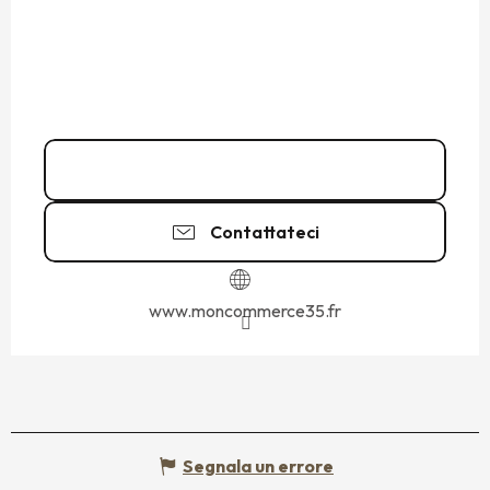
07 50 21 12
▒▒
Contattateci
www.moncommerce35.fr
Segnala un errore