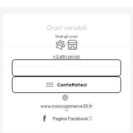
ORARI E CONTATTI
Orari variabili
Vedi gli orari
Animali ammessi
Negozio
+ 2 altri servizi
07 50 21 12
▒▒
Contattateci
www.moncommerce35.fr
Pagina Facebook