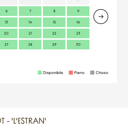
6
7
8
9
7
13
14
15
16
14
1
20
21
22
23
21
2
27
28
29
30
28
2
Disponibile
Pieno
Chiuso
 - 'L'ESTRAN'