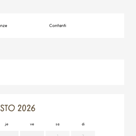
anze
Contanti
TO 2026
je
ve
sa
di
lu
m
1
2