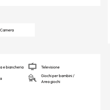
1 Camera
a e biancheria
Televisione
Giochi per bambini /
a
Area giochi