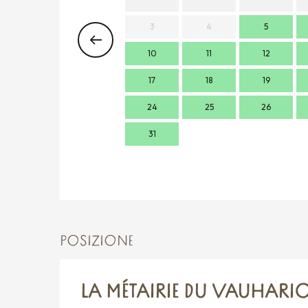
3
4
5
10
11
12
17
18
19
24
25
26
31
POSIZIONE
LA MÉTAIRIE DU VAUHARIOT