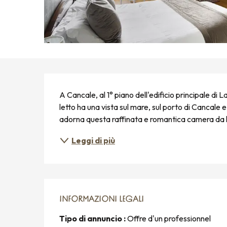
DESCRIZIONE
A Cancale, al 1° piano dell'edificio principale di
letto ha una vista sul mare, sul porto di Cancale e 
adorna questa raffinata e romantica camera da l
Leggi di più
INFORMAZIONI LEGALI
INFORMAZIONI LEGALI
Tipo di annuncio :
Offre d'un professionnel