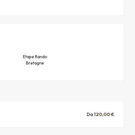
I
Etape Rando
Bretagne
Da
120,00 €