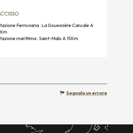
ACCESSO
ACCESSO
tazione Ferroviaria : La Gouesnière Cancale A
8Km
tazione marittima : Saint-Malo A 15Km
Segnala un errore