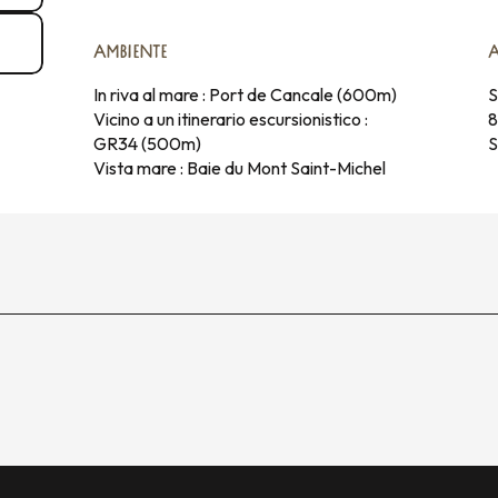
AMBIENTE
AMBIENTE
In riva al mare :
Port de Cancale
(600m)
S
Vicino a un itinerario escursionistico :
GR34
(500m)
S
Vista mare :
Baie du Mont Saint-Michel